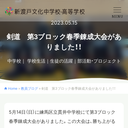
MENU
2023.05.15
学校概要
剣道 第3ブロック春季錬成大会があ
りました！！
中学校
中学校
学校生活
生徒の活躍
部活動・プロジェクト
高等学校
Home
»
教員ブログ
»
剣道 第3ブロック春季錬成大会がありました！！
入学案内
5月14日（日）に練馬区立貫井中学校にて第3ブロック
クロスカリキュラム
春季錬成大会がありました。この大会は、勝ち上がる