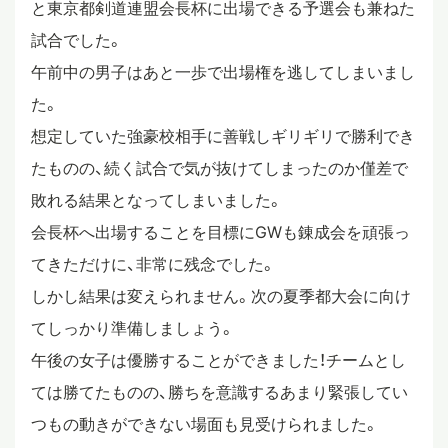
と東京都剣道連盟会長杯に出場できる予選会も兼ねた
スタディツアー
試合でした。
午前中の男子はあと一歩で出場権を逃してしまいまし
た。
ニュース
想定していた強豪校相手に善戦しギリギリで勝利でき
たものの、続く試合で気が抜けてしまったのか僅差で
教員ブログ
敗れる結果となってしまいました。
会長杯へ出場することを目標にGWも錬成会を頑張っ
てきただけに、非常に残念でした。
在校生・保護者・卒業生の方へ
しかし結果は変えられません。次の夏季都大会に向け
てしっかり準備しましょう。
午後の女子は優勝することができました！チームとし
ては勝てたものの、勝ちを意識するあまり緊張してい
つもの動きができない場面も見受けられました。