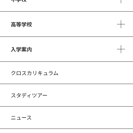
6ヵ年の学び
カリキュラム
1日の流れ
部活動・プロジェクト
キャリア・デザイン（進路）
高等学校
3ヵ年の学び
コースとカリキュラム
1日の流れ
部活動・プロジェクト
進路・キャリア
探究進学コース
美術コース
フードデザインコース
入学案内
入試案内・募集要項
中学説明会情報
高校説明会情報
バーチャル学校見学
よくある質問
クロスカリキュラム
スタディツアー
ニュース