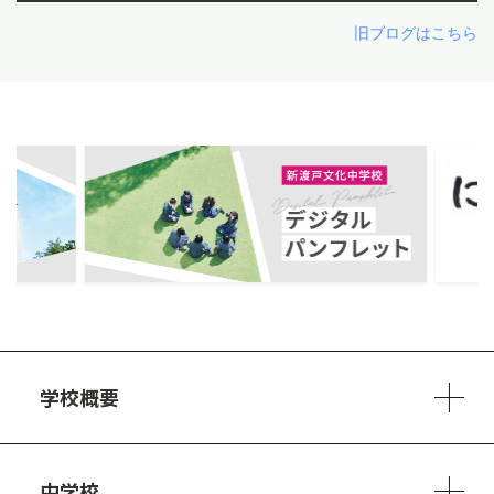
旧ブログはこちら
ous
学校概要
学校方針
教員紹介
施設、設備
制服
安心・安全のために
アクセスマップ
中学校