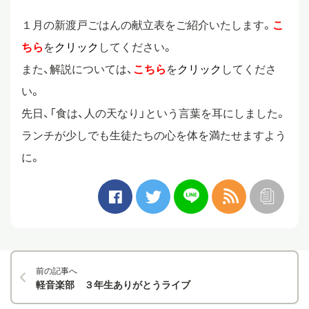
１月の新渡戸ごはんの献立表をご紹介いたします。
こ
スタディツアー
ちら
を
クリック
してください。
また、解説については、
こちら
を
クリック
してくださ
ニュース
い。
先日、「食は、人の天なり」という言葉を耳にしました。
教員ブログ
ランチが少しでも生徒たちの心を体を満たせますよう
に。
在校生・保護者・卒業生の方へ
前の記事へ
軽音楽部 ３年生ありがとうライブ