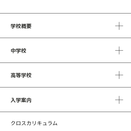
学校概要
学校方針
教員紹介
施設、設備
制服
安心・安全のために
アクセスマップ
中学校
6ヵ年の学び
カリキュラム
1日の流れ
部活動・プロジェクト
キャリア・デザイン（進路）
高等学校
3ヵ年の学び
コースとカリキュラム
1日の流れ
部活動・プロジェクト
進路・キャリア
探究進学コース
美術コース
フードデザインコース
入学案内
入試案内・募集要項
中学説明会情報
高校説明会情報
バーチャル学校見学
よくある質問
クロスカリキュラム