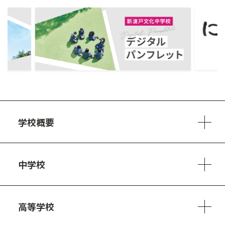
ous
学校概要
学校方針
教員紹介
施設、設備
制服
安心・安全のために
アクセスマップ
中学校
6ヵ年の学び
カリキュラム
1日の流れ
部活動・プロジェクト
キャリア・デザイン（進路）
高等学校