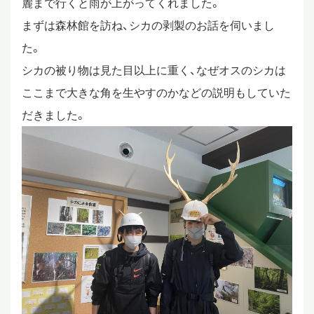
麓まで行くと雨が上がってくれました。
まずは森林館を訪ね、シカの剥製のお話を伺いまし
スタディツアー
た。
シカの被り物は見た目以上に重く、なぜオスのシカは
ニュース
ここまで大きな角を生やすのかなどの説明もしていた
だきました。
教員ブログ
在校生・保護者・卒業生の方へ