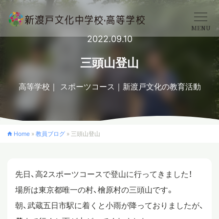
MENU
2022.09.10
学校概要
三頭山登山
高等学校
スポーツコース
新渡戸文化の教育活動
中学校
高等学校
Home
»
教員ブログ
»
三頭山登山
入学案内
先日、高2スポーツコースで登山に行ってきました！
場所は東京都唯一の村、檜原村の三頭山です。
クロスカリキュラム
朝、武蔵五日市駅に着くと小雨が降っておりましたが、