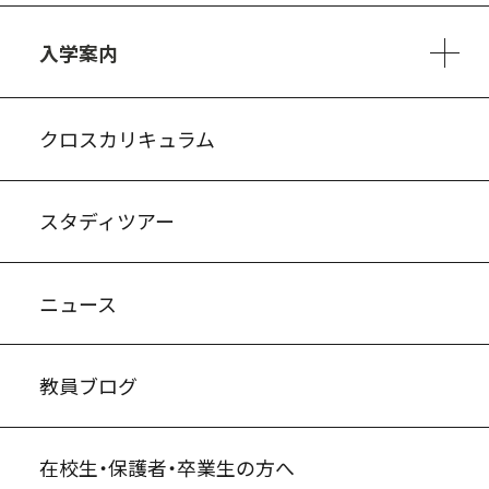
3ヵ年の学び
コースとカリキュラム
1日の流れ
部活動・プロジェクト
進路・キャリア
探究進学コース
美術コース
フードデザインコース
入学案内
入試案内・募集要項
中学説明会情報
高校説明会情報
バーチャル学校見学
よくある質問
クロスカリキュラム
スタディツアー
ニュース
教員ブログ
在校生・保護者・卒業生の方へ