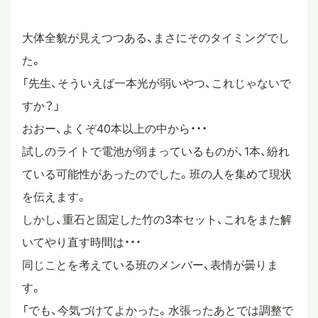
スタディツアー
大体全貌が見えつつある、まさにそのタイミングでし
た。
ニュース
「先生、そういえば一本光が弱いやつ、これじゃないで
すか？」
おおー、よくぞ40本以上の中から・・・
教員ブログ
試しのライトで電池が弱まっているものが、1本、紛れ
ている可能性があったのでした。班の人を集めて現状
在校生・保護者・卒業生の方へ
を伝えます。
しかし、重石と固定した竹の3本セット、これをまた解
いてやり直す時間は・・・
同じことを考えている班のメンバー、表情が曇りま
す。
「でも、今気づけてよかった。水張ったあとでは調整で