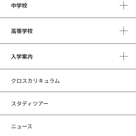
中学校
6ヵ年の学び
カリキュラム
1日の流れ
部活動・プロジェクト
キャリア・デザイン（進路）
高等学校
3ヵ年の学び
コースとカリキュラム
1日の流れ
部活動・プロジェクト
進路・キャリア
探究進学コース
美術コース
フードデザインコース
入学案内
入試案内・募集要項
中学説明会情報
高校説明会情報
バーチャル学校見学
よくある質問
クロスカリキュラム
スタディツアー
ニュース