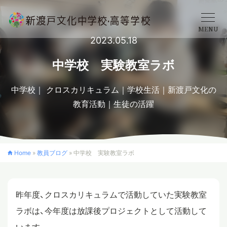
MENU
2023.05.18
学校概要
中学校 実験教室ラボ
中学校
クロスカリキュラム
学校生活
新渡戸文化の
中学校
教育活動
生徒の活躍
高等学校
Home
»
教員ブログ
»
中学校 実験教室ラボ
入学案内
昨年度、クロスカリキュラムで活動していた実験教室
クロスカリキュラム
ラボは、今年度は放課後プロジェクトとして活動して