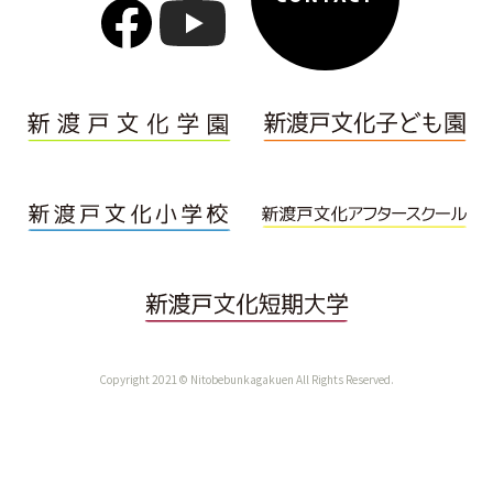
Copyright 2021© Nitobebunkagakuen All Rights Reserved.