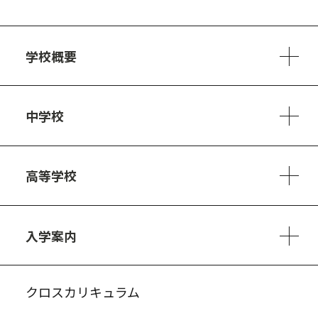
学校概要
学校方針
教員紹介
施設、設備
制服
安心・安全のために
アクセスマップ
中学校
6ヵ年の学び
カリキュラム
1日の流れ
部活動・プロジェクト
キャリア・デザイン（進路）
高等学校
3ヵ年の学び
コースとカリキュラム
1日の流れ
部活動・プロジェクト
進路・キャリア
探究進学コース
美術コース
フードデザインコース
入学案内
入試案内・募集要項
中学説明会情報
高校説明会情報
バーチャル学校見学
よくある質問
クロスカリキュラム