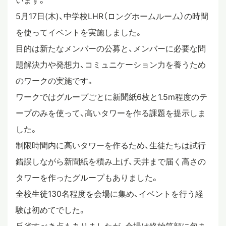
います。
5月17日(木)、中学校LHR（ロングホームルーム）の時間
スタディツアー
を使ってイベントを実施しました。
目的は新たなメンバーの公募と、メンバーに必要な問
ニュース
題解決力や発想力、コミュニケーション力を養うため
のワークの実施です。
教員ブログ
ワークではグループごとに新聞紙6枚と1.5m程度のテ
ープのみを使って、高いタワーを作る課題を提示しま
した。
在校生・保護者・卒業生の方へ
制限時間内に高いタワーを作るため、生徒たちは試行
錯誤しながら新聞紙を積み上げ、天井まで届く高さの
タワーを作ったグループもありました。
全校生徒130名程度を会場に集め、イベントを行う経
験は初めてでした。