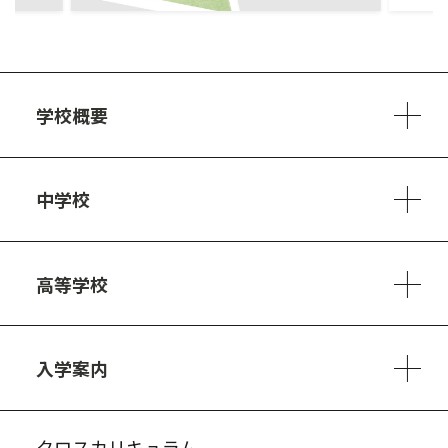
学校概要
学校方針
教員紹介
施設、設備
制服
安心・安全のために
アクセスマップ
中学校
6ヵ年の学び
カリキュラム
1日の流れ
部活動・プロジェクト
キャリア・デザイン（進路）
高等学校
3ヵ年の学び
コースとカリキュラム
1日の流れ
部活動・プロジェクト
進路・キャリア
探究進学コース
美術コース
フードデザインコース
入学案内
入試案内・募集要項
中学説明会情報
高校説明会情報
バーチャル学校見学
よくある質問
クロスカリキュラム