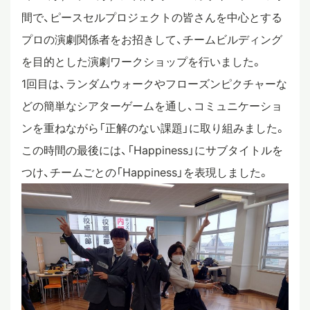
間で、ピースセルプロジェクトの皆さんを中心とする
スタディツアー
プロの演劇関係者をお招きして、チームビルディング
を目的とした演劇ワークショップを行いました。
ニュース
1回目は、ランダムウォークやフローズンピクチャーな
どの簡単なシアターゲームを通し、コミュニケーショ
ンを重ねながら「正解のない課題」に取り組みました。
教員ブログ
この時間の最後には、「Happiness」にサブタイトルを
つけ、チームごとの「Happiness」を表現しました。
在校生・保護者・卒業生の方へ