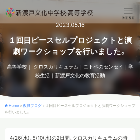
MENU
2023.05.16
学校概要
１回目ピースセルプロジェクトと演
劇ワークショップを行いました。
中学校
高等学校
クロスカリキュラム
ニトベのセンセイ
学
校生活
新渡戸文化の教育活動
高等学校
入学案内
Home
»
教員ブログ
»
１回目ピースセルプロジェクトと演劇ワークショップ
を行いました。
クロスカリキュラム
4/26(水)、5/10(水)の2日間、クロスカリキュラムの時