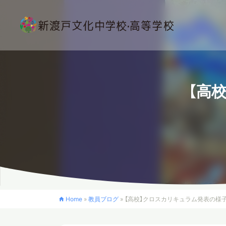
【高
Home
»
教員ブログ
»
【高校】クロスカリキュラム発表の様子