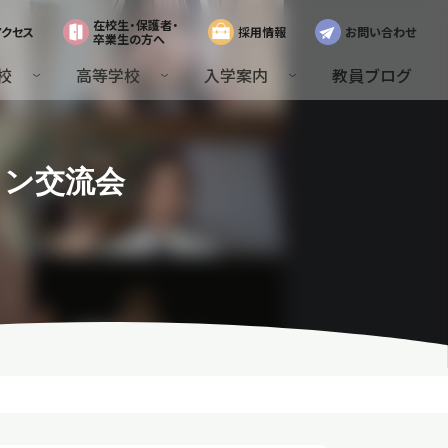
在校生・保護者・
アクセス
採用情報
お問い合わせ
卒業生の方へ
校
高等学校
入学案内
教員ブログ
イン交流会