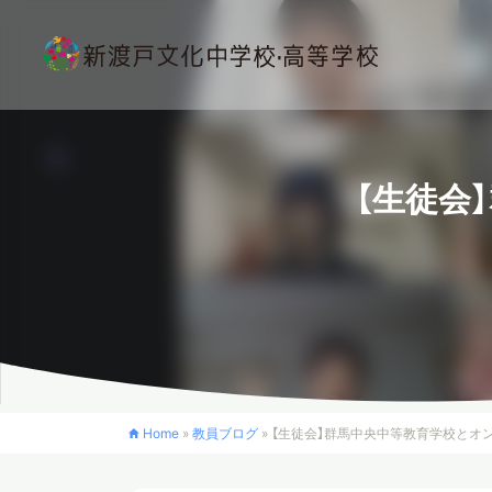
【生徒会
Home
»
教員ブログ
»
【生徒会】群馬中央中等教育学校とオ