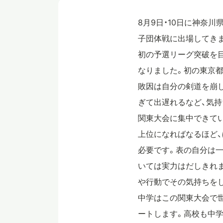
8月9日・10日に神奈
子団体戦に出場してき
初の予選リーグ突破を
なりました。初の東京都
敗因は自分の剣道を崩し
ぎて出遅れるなど、気
関東大会に集中できて
上位になればなるほど
必要です。表の自分は
いては実力はだしきれ
や行動でその気持ちを
中学はこの関東大会で世
ートします。高校も中