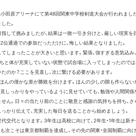
川県小田原アリーナにて第48回関東中学校剣道大会が行われまし
ました。
目指して挑みましたが、結果は一敗一引き分けと、厳しい現実を
2位通過での参加だっただけに、悔しい結果となりました。
てしまったことが大きいと思います。緊張、強すぎる意気込み
持ちと体が充実していない状態で試合場に入ってしまったのでは
いたのか？ここを見直し、次に繋げる必要があります。
、ほんの僅かな差が勝敗を分けます。ほんの少しの隙も作らない
一見しっかりをやっているように見せていても、勉強や人間関係
ません。日々の当たり前のことに敬意と感謝の気持ちを持ち、さ
しっかり伝えて、充実した毎日を送ることから始めましょう。
代交代となります。3年生は高校に向けて、2年生・1年生は新
学も次こそは東京都制覇を達成し、その先の関東・全国制覇に向