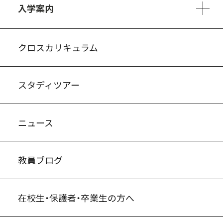
入学案内
入試案内・募集要項
中学説明会情報
高校説明会情報
バーチャル学校見学
よくある質問
クロスカリキュラム
スタディツアー
ニュース
教員ブログ
在校生・保護者・卒業生の方へ