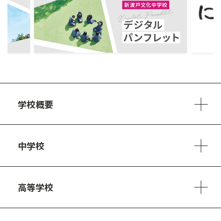
ous
学校概要
学校方針
教員紹介
施設、設備
制服
安心・安全のために
アクセスマップ
中学校
6ヵ年の学び
カリキュラム
1日の流れ
部活動・プロジェクト
キャリア・デザイン（進路）
高等学校
3ヵ年の学び
コースとカリキュラム
1日の流れ
部活動・プロジェクト
進路・キャリア
探究進学コース
美術コース
フードデザインコース