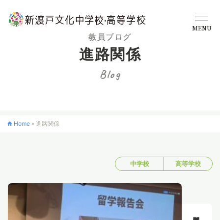
MENU
教員ブログ
進路関係
学校概要
Blog
中学校
Home
»
進路関係
高等学校
中学校
高等学校
入学案内
クロスカリキュラム