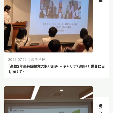
スタディツアー
ニュース
教員ブログ
2026.07.22 ｜
高等学校
在校生・保護者・卒業生の方へ
「高校2年生特編授業の取り組み ～キャリア（進路）と世界に目
を向けて～
学年別イベント