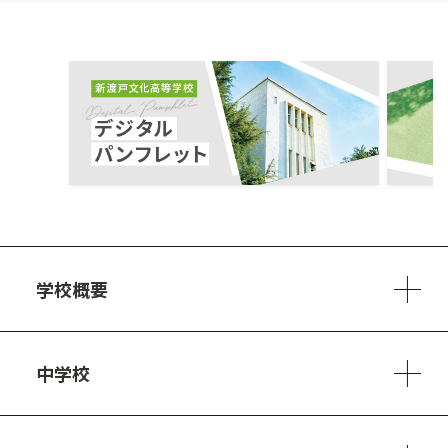
ous
学校概要
学校方針
教員紹介
施設、設備
制服
安心・安全のために
アクセスマップ
中学校
6ヵ年の学び
カリキュラム
1日の流れ
部活動・プロジェクト
キャリア・デザイン（進路）