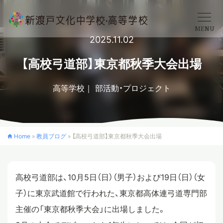
MENU
2025.11.02
学校概要
【高校弓道部】東京都秋季大会出場
高等学校
部活動・プロジェクト
中学校
高等学校
Home
»
教員ブログ
»
【高校弓道部】東京都秋季大会出場
入学案内
高校弓道部は、10月5日（日）（男子）および19日（日）（女
子）に東京武道館で行われた、東京都高体連弓道専門部
クロスカリキュラム
主催の「東京都秋季大会」に出場しました。