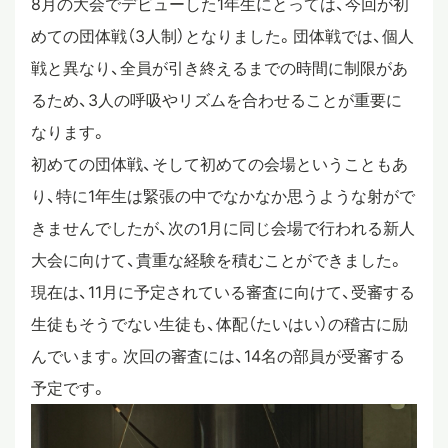
8月の大会でデビューした1年生にとっては、今回が初
めての団体戦（3人制）となりました。団体戦では、個人
スタディツアー
戦と異なり、全員が引き終えるまでの時間に制限があ
るため、3人の呼吸やリズムを合わせることが重要に
ニュース
なります。
初めての団体戦、そして初めての会場ということもあ
教員ブログ
り、特に1年生は緊張の中でなかなか思うような射がで
きませんでしたが、次の1月に同じ会場で行われる新人
大会に向けて、貴重な経験を積むことができました。
在校生・保護者・卒業生の方へ
現在は、11月に予定されている審査に向けて、受審する
生徒もそうでない生徒も、体配（たいはい）の稽古に励
んでいます。次回の審査には、14名の部員が受審する
予定です。