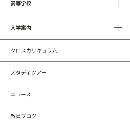
高等学校
3ヵ年の学び
コースとカリキュラム
1日の流れ
部活動・プロジェクト
進路・キャリア
探究進学コース
美術コース
フードデザインコース
入学案内
入試案内・募集要項
中学説明会情報
高校説明会情報
バーチャル学校見学
よくある質問
クロスカリキュラム
スタディツアー
ニュース
教員ブログ