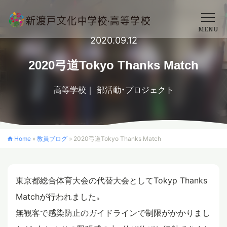
MENU
2020.09.12
学校概要
2020弓道Tokyo Thanks Match
高等学校
部活動・プロジェクト
中学校
高等学校
Home
»
教員ブログ
»
2020弓道Tokyo Thanks Match
入学案内
東京都総合体育大会の代替大会としてTokyp Thanks
Matchが行われました。
クロスカリキュラム
無観客で感染防止のガイドラインで制限がかかりまし