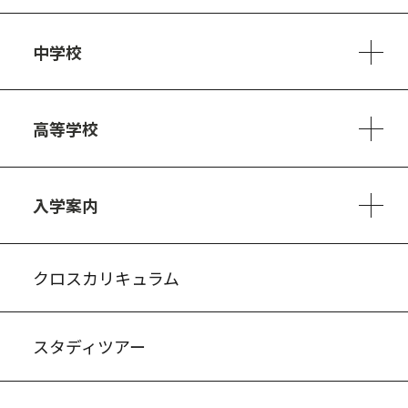
学校方針
教員紹介
施設、設備
制服
安心・安全のために
アクセスマップ
中学校
6ヵ年の学び
カリキュラム
1日の流れ
部活動・プロジェクト
キャリア・デザイン（進路）
高等学校
3ヵ年の学び
コースとカリキュラム
1日の流れ
部活動・プロジェクト
進路・キャリア
探究進学コース
美術コース
フードデザインコース
入学案内
入試案内・募集要項
中学説明会情報
高校説明会情報
バーチャル学校見学
よくある質問
クロスカリキュラム
スタディツアー