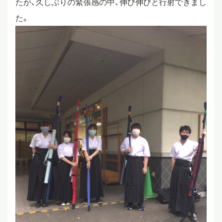
たが、久しぶりの緊張感の中、伸び伸びと行射できまし
た。
スタディツアー
ニュース
教員ブログ
在校生・保護者・卒業生の方へ