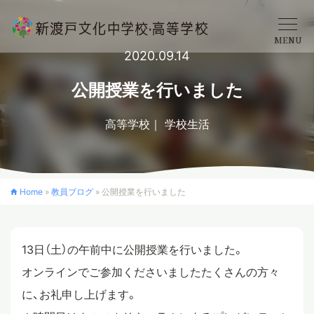
MENU
2020.09.14
学校概要
公開授業を行いました
高等学校
学校生活
中学校
高等学校
Home
»
教員ブログ
»
公開授業を行いました
入学案内
13日（土）の午前中に公開授業を行いました。
オンラインでご参加くださいましたたくさんの方々
クロスカリキュラム
に、お礼申し上げます。