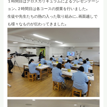
１時間目はクロスカリキュラムによるプレゼンテーシ
ョン、２時間目は各コースの授業を行いました。
スタディツアー
生徒や先生たちの熱の入った取り組みに、画面越しで
も様々なものが伝わってきました。
ニュース
教員ブログ
在校生・保護者・卒業生の方へ