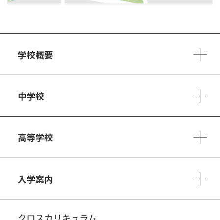
学校概要
学校方針
教員紹介
施設、設備
制服
安心・安全のために
アクセスマップ
中学校
6ヵ年の学び
カリキュラム
1日の流れ
部活動・プロジェクト
キャリア・デザイン（進路）
高等学校
3ヵ年の学び
コースとカリキュラム
1日の流れ
部活動・プロジェクト
進路・キャリア
探究進学コース
美術コース
フードデザインコース
入学案内
入試案内・募集要項
中学説明会情報
高校説明会情報
バーチャル学校見学
よくある質問
クロスカリキュラム