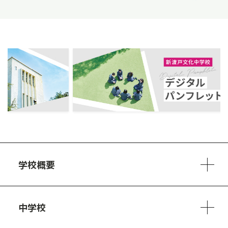
ous
学校概要
学校方針
教員紹介
施設、設備
制服
安心・安全のために
アクセスマップ
中学校