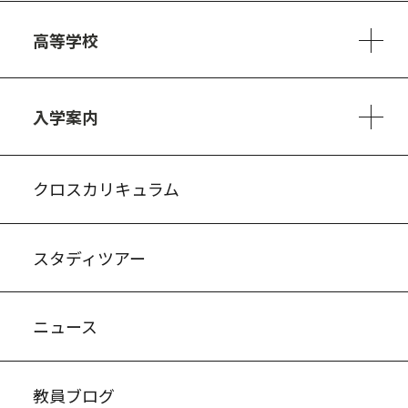
6ヵ年の学び
カリキュラム
1日の流れ
部活動・プロジェクト
キャリア・デザイン（進路）
高等学校
3ヵ年の学び
コースとカリキュラム
1日の流れ
部活動・プロジェクト
進路・キャリア
探究進学コース
美術コース
フードデザインコース
入学案内
入試案内・募集要項
中学説明会情報
高校説明会情報
バーチャル学校見学
よくある質問
クロスカリキュラム
スタディツアー
ニュース
教員ブログ