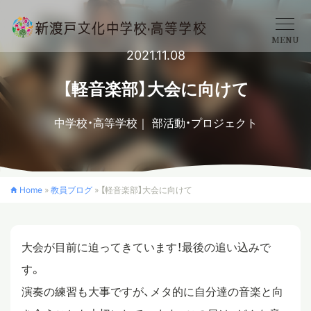
MENU
2021.11.08
学校概要
【軽音楽部】大会に向けて
中学校・高等学校
部活動・プロジェクト
中学校
高等学校
Home
»
教員ブログ
»
【軽音楽部】大会に向けて
入学案内
大会が目前に迫ってきています！最後の追い込みで
す。
クロスカリキュラム
演奏の練習も大事ですが、メタ的に自分達の音楽と向