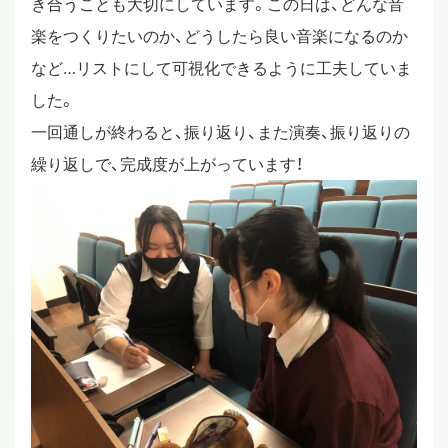
き合うことも大切にしています。この日は、どんな音
楽をつくりたいのか、どうしたら良い音楽になるのか
スタディツアー
など…リストにして可視化できるように工夫していま
した。
ニュース
一回通しが終わると、振り返り、また演奏、振り返りの
繰り返しで、完成度が上がっています！
教員ブログ
在校生・保護者・卒業生の方へ