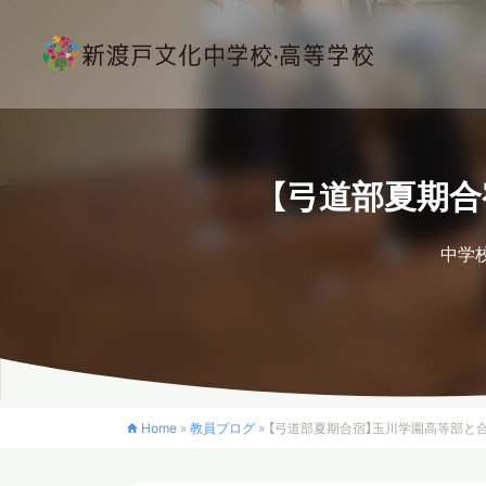
【弓道部夏期合
中学
Home
»
教員ブログ
»
【弓道部夏期合宿】玉川学園高等部と