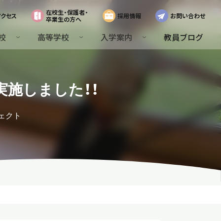
在校生・保護者・
アクセス
採用情報
お問い合わせ
卒業生の方へ
校
高等学校
入学案内
教員ブログ
実施しました！！
ェクト