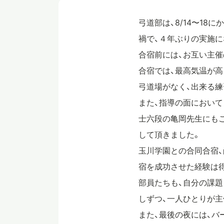
弓道部は、8/14〜1
禍で、４年ぶりの実施に
合宿前には、お互い主
合宿では、最高気温が高
弓道場がなく、出来る練
また、指導の面において
士六段の亀岡先生にも
して頂きました。
玉川学園との合同合宿、
宿を成功させた経験は
部員たちも、自分の課題
しずつ、一人ひとりが
また、最後の夜には、バ