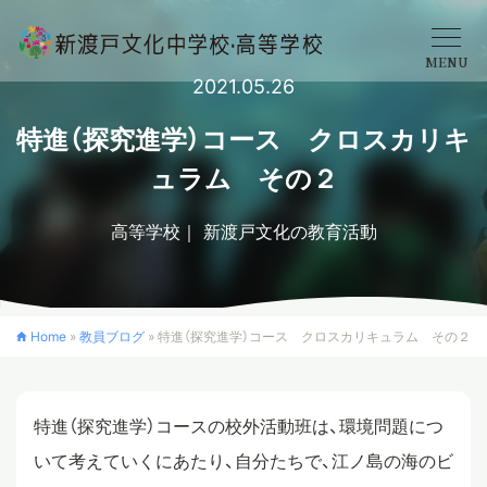
MENU
2021.05.26
学校概要
特進（探究進学）コース クロスカリキ
ュラム その２
中学校
高等学校
新渡戸文化の教育活動
高等学校
Home
»
教員ブログ
»
特進（探究進学）コース クロスカリキュラム その２
入学案内
特進（探究進学）コースの校外活動班は、環境問題につ
クロスカリキュラム
いて考えていくにあたり、自分たちで、江ノ島の海のビ