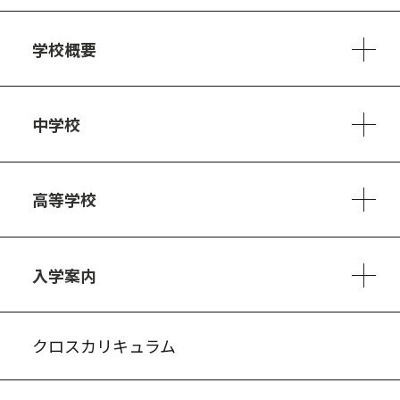
学校概要
学校方針
教員紹介
施設、設備
制服
安心・安全のために
アクセスマップ
中学校
6ヵ年の学び
カリキュラム
1日の流れ
部活動・プロジェクト
キャリア・デザイン（進路）
高等学校
3ヵ年の学び
コースとカリキュラム
1日の流れ
部活動・プロジェクト
進路・キャリア
探究進学コース
美術コース
フードデザインコース
入学案内
入試案内・募集要項
中学説明会情報
高校説明会情報
バーチャル学校見学
よくある質問
クロスカリキュラム