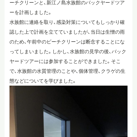
ーチクリーンと、新江ノ島水族館のバックヤードツア
スタディツアー
ーを計画しました。
水族館に連絡を取り、感染対策についてもしっかり確
認した上で計画を立てていましたが、当日は生憎の雨
ニュース
のため、午前中のビーチクリーンは断念することにな
ってしまいました。しかし、水族館の見学の後、バック
教員ブログ
ヤードツアーには参加することができました。そこ
で、水族館の水質管理のことや、個体管理、クラゲの生
態などについてを学びました。
在校生・保護者・卒業生の方へ