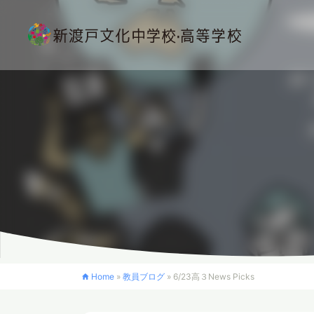
Home
»
教員ブログ
»
6/23高３News Picks