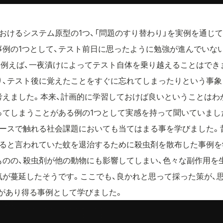
おけるシステム原型の1つ、「問題のすり替わり」を実例を通じ
事例の1つとして、テスト前日に思ったように勉強が進んでいな
。例えば、一夜漬けによってテスト自体を乗り越えることはでき
、テスト後に覚えたことをすぐに忘れてしまったりという事象 
考えました。本来、計画的に学習しておけば良いということはわ
ってしまうことがある例の1つとして実感を持って聞いていまし
ュースで触れる社会課題においても当てはまる事を学びました。
すると言われていた蚊を退治するために殺虫剤を散布した事例を
ものの、殺虫剤が他の動物にも影響してしまい、色々な副作用を
が蔓延したそうです。ここでも、良かれと思って採った策が、思
があり得る事例として学びました。