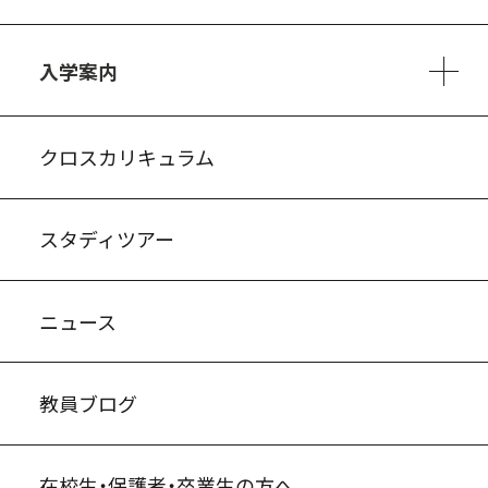
3ヵ年の学び
コースとカリキュラム
1日の流れ
部活動・プロジェクト
進路・キャリア
探究進学コース
美術コース
フードデザインコース
入学案内
入試案内・募集要項
中学説明会情報
高校説明会情報
バーチャル学校見学
よくある質問
クロスカリキュラム
スタディツアー
ニュース
教員ブログ
在校生・保護者・卒業生の方へ