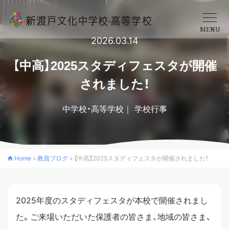
MENU
2026.03.14
学校概要
【中高】2025スタディフェスタが開催
されました！
中学校
中学校・高等学校
学校行事
高等学校
Home
»
教員ブログ
»
【中高】2025スタディフェスタが開催されました！
入学案内
2025年度のスタディフェスタが本校で開催されまし
クロスカリキュラム
た。ご来場いただいた保護者の皆さま、地域の皆さま、