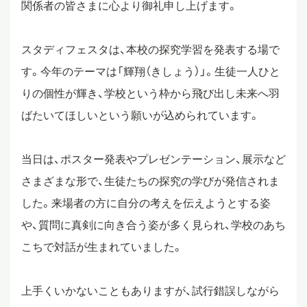
関係者の皆さまに心より御礼申し上げます。
スタディツアー
スタディフェスタは、本校の探究学習を発表する場で
す。今年のテーマは「輝翔（きしょう）」。生徒一人ひと
ニュース
りの個性が輝き、学校という枠から飛び出し未来へ羽
ばたいてほしいという願いが込められています。
教員ブログ
当日は、ポスター発表やプレゼンテーション、展示など
さまざまな形で、生徒たちの探究の学びが発信されま
在校生・保護者・卒業生の方へ
した。来場者の方に自分の考えを伝えようとする姿
や、質問に真剣に向き合う姿が多く見られ、学校のあち
こちで対話が生まれていました。
上手くいかないこともありますが、試行錯誤しながら