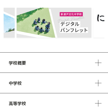
ous
学校概要
学校方針
教員紹介
施設、設備
制服
安心・安全のために
アクセスマップ
中学校
6ヵ年の学び
カリキュラム
1日の流れ
部活動・プロジェクト
キャリア・デザイン（進路）
高等学校