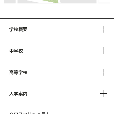
学校概要
学校方針
教員紹介
施設、設備
制服
安心・安全のために
アクセスマップ
中学校
6ヵ年の学び
カリキュラム
1日の流れ
部活動・プロジェクト
キャリア・デザイン（進路）
高等学校
3ヵ年の学び
コースとカリキュラム
1日の流れ
部活動・プロジェクト
進路・キャリア
探究進学コース
美術コース
フードデザインコース
入学案内
入試案内・募集要項
中学説明会情報
高校説明会情報
バーチャル学校見学
よくある質問
クロスカリキュラム