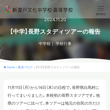
MENU
2024.11.20
学校概要
【中学】長野スタディツアーの報告
中学校
学校行事
中学校
高等学校
Home
»
教員ブログ
»
【中学】長野スタディツアーの報告
入学案内
11月11日（月）から14日（木）の日程で、長野県白馬村に
行ってまいりました。本校初の長野スタツアです。他
クロスカリキュラム
県のツアーに比べて、本ツアーは地元の住民の方だけ