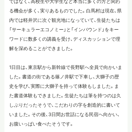
ではなく、高校生や大学生など本当に多くの方と関わ
る機会が多く、実りあるものでした。白馬村は現在、県
スタディツアー
内では軽井沢に次ぐ観光地になっていて、生徒たちは
「サーキュラーエコノミー」と「インバウンド」をキー
ニュース
ワードに数多くの講義を受け、ディスカッションで理
解を深めることができました。
教員ブログ
1日目は、東京駅から新幹線で長野駅へ全員で向かいま
した。書道の街である篠ノ井駅で下車し、大獅子の歴
在校生・保護者・卒業生の方へ
史を学び、実際に大獅子を持って体験もしました。ま
た書道体験もできました。生徒たちは筆を持つのは久
しぶりだったそうで、こだわりの字を創造的に書いて
いました。その後、3日間お世話になる民宿へ向かい、
お腹いっぱい食べたそうです。