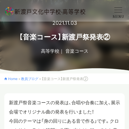
MENU
2021.11.03
学校概要
【音楽コース】新渡戸祭発表②
高等学校
音楽コース
中学校
高等学校
Home
»
教員ブログ
»
【音楽コース】新渡戸祭発表②
入学案内
新渡戸祭音楽コースの発表は、合唱や合奏に加え、展示
会場でオリジナル曲の発表を行いました！
クロスカリキュラム
今回のテーマは「身の回りにある音で作る」です。クロ