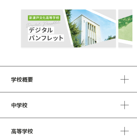
ous
学校概要
学校方針
教員紹介
施設、設備
制服
安心・安全のために
アクセスマップ
中学校
6ヵ年の学び
カリキュラム
1日の流れ
部活動・プロジェクト
キャリア・デザイン（進路）
高等学校