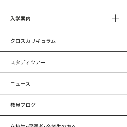
3ヵ年の学び
コースとカリキュラム
1日の流れ
部活動・プロジェクト
進路・キャリア
探究進学コース
美術コース
フードデザインコース
入学案内
入試案内・募集要項
中学説明会情報
高校説明会情報
バーチャル学校見学
よくある質問
クロスカリキュラム
スタディツアー
ニュース
教員ブログ
在校生・保護者・卒業生の方へ