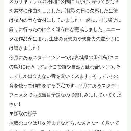
スカリキュラムの時間に公園に出かけ、録ってきた音
を素材に作曲をしました。（採取の日に欠席した生徒
スタディツアー
は校内の音を素材にしていました）一緒に、同じ場所に
録りに行ったのに全く違う曲が完成しました。ユニー
ニュース
クな作品が生まれ、生徒の発想力や想像力の豊かさに
は驚きました！
教員ブログ
今月にあるスタディツアーでは宮城県の田代島（ネコ
の島）に行きます。そこで猫や自然と触れ合いつつ、そ
こでしか出会えない音を聞いて来ます。そして、その
在校生・保護者・卒業生の方へ
音を使って作曲をする予定です。２月にあるスタディ
フェスタでお披露目予定なので楽しみにしていてくだ
さい！
▼採取の様子
採取のコツは耳を澄ませながら、なんとな〜く歩いて