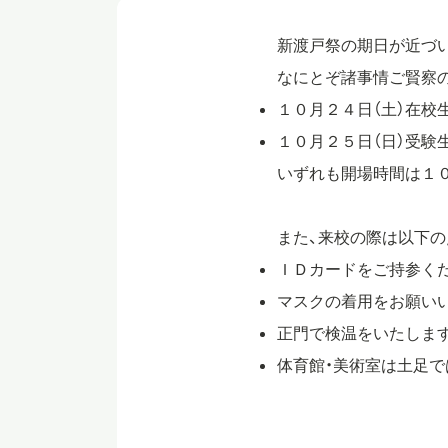
新渡戸祭の期日が近づ
なにとぞ諸事情ご賢察の
１０月２４日（土）在校
１０月２５日（日）受験
いずれも開場時間は１０
また、来校の際は以下の
ＩＤカードをご持参く
マスクの着用をお願い
正門で検温をいたしま
体育館・美術室は土足で