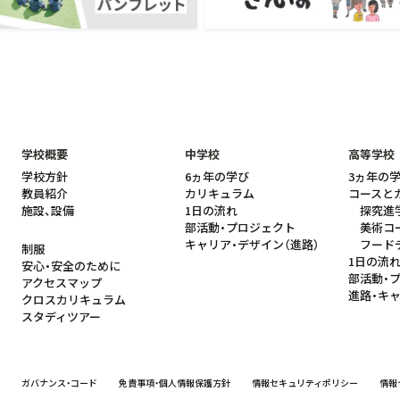
学校概要
中学校
高等学校
学校方針
6ヵ年の学び
3ヵ年の
教員紹介
カリキュラム
コースと
施設、設備
1日の流れ
探究進
部活動・プロジェクト
美術コ
キャリア・デザイン（進路）
フード
制服
1日の流
安心・安全のために
部活動・
アクセスマップ
進路・キ
クロスカリキュラム
スタディツアー
ガバナンス・コード
免責事項・個人情報保護方針
情報セキュリティポリシー
情報