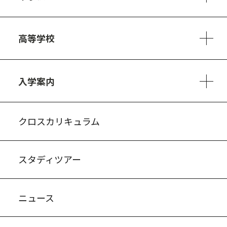
6ヵ年の学び
カリキュラム
1日の流れ
部活動・プロジェクト
キャリア・デザイン（進路）
高等学校
3ヵ年の学び
コースとカリキュラム
1日の流れ
部活動・プロジェクト
進路・キャリア
探究進学コース
美術コース
フードデザインコース
入学案内
入試案内・募集要項
中学説明会情報
高校説明会情報
バーチャル学校見学
よくある質問
クロスカリキュラム
スタディツアー
ニュース