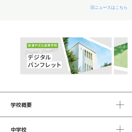
旧ニュースはこちら
ous
学校概要
学校方針
教員紹介
施設、設備
制服
安心・安全のために
アクセスマップ
中学校