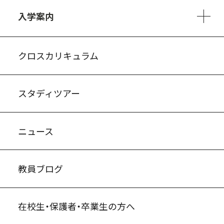
3ヵ年の学び
コースとカリキュラム
1日の流れ
部活動・プロジェクト
進路・キャリア
探究進学コース
美術コース
フードデザインコース
入学案内
入試案内・募集要項
中学説明会情報
高校説明会情報
バーチャル学校見学
よくある質問
クロスカリキュラム
スタディツアー
ニュース
教員ブログ
在校生・保護者・卒業生の方へ