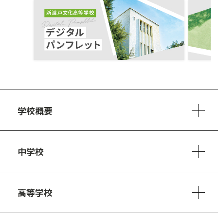
ous
学校概要
学校方針
教員紹介
施設、設備
制服
安心・安全のために
アクセスマップ
中学校
6ヵ年の学び
カリキュラム
1日の流れ
部活動・プロジェクト
キャリア・デザイン（進路）
高等学校