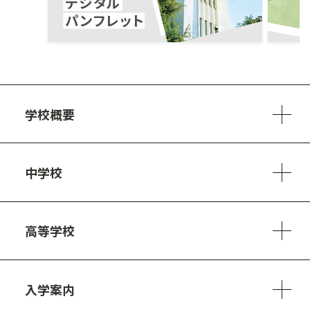
ous
学校概要
学校方針
教員紹介
施設、設備
制服
安心・安全のために
アクセスマップ
中学校
6ヵ年の学び
カリキュラム
1日の流れ
部活動・プロジェクト
キャリア・デザイン（進路）
高等学校
3ヵ年の学び
コースとカリキュラム
1日の流れ
部活動・プロジェクト
進路・キャリア
探究進学コース
美術コース
フードデザインコース
入学案内