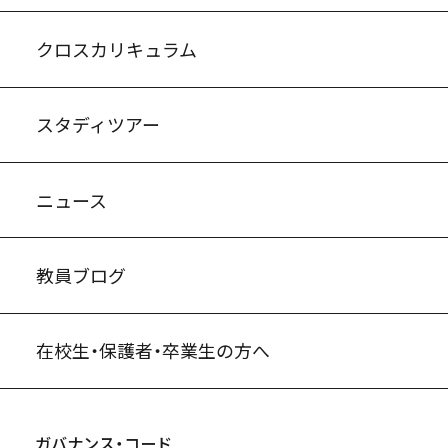
入試案内・募集要項
中学説明会情報
高校説明会情報
バーチャル学校見学
よくある質問
クロスカリキュラム
スタディツアー
ニュース
教員ブログ
在校生・保護者・卒業生の方へ
ガバナンス・コード