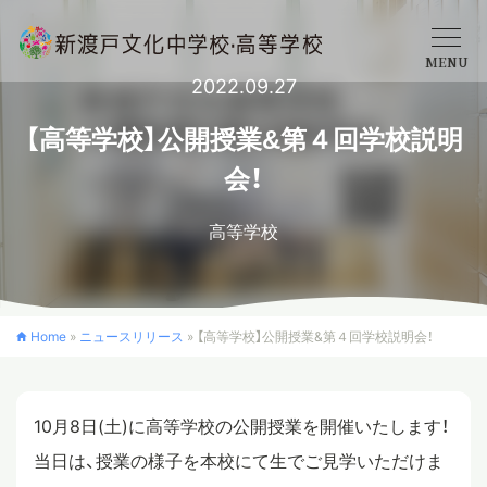
MENU
2022.09.27
学校概要
【高等学校】公開授業&第４回学校説明
会！
中学校
高等学校
高等学校
Home
»
ニュースリリース
»
【高等学校】公開授業&第４回学校説明会！
入学案内
10月8日(土)に高等学校の公開授業を開催いたします！
クロスカリキュラム
当日は、授業の様子を本校にて生でご見学いただけま