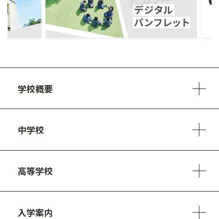
ous
学校概要
学校方針
教員紹介
施設、設備
制服
安心・安全のために
アクセスマップ
中学校
6ヵ年の学び
カリキュラム
1日の流れ
部活動・プロジェクト
キャリア・デザイン（進路）
高等学校
3ヵ年の学び
コースとカリキュラム
1日の流れ
部活動・プロジェクト
進路・キャリア
探究進学コース
美術コース
フードデザインコース
入学案内