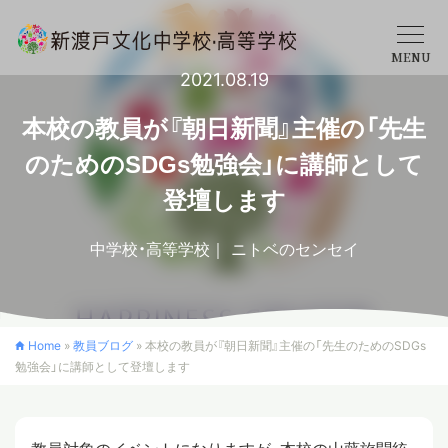
MENU
2021.08.19
学校概要
本校の教員が『朝日新聞』主催の「先生
のためのSDGs勉強会」に講師として
中学校
登壇します
中学校・高等学校
ニトベのセンセイ
高等学校
入学案内
Home
»
教員ブログ
»
本校の教員が『朝日新聞』主催の「先生のためのSDGs
勉強会」に講師として登壇します
クロスカリキュラム