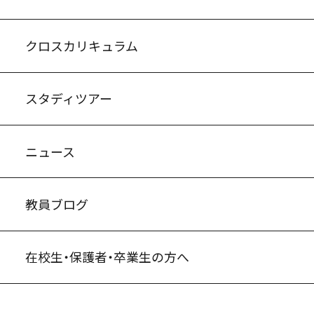
入試案内・募集要項
中学説明会情報
高校説明会情報
バーチャル学校見学
よくある質問
クロスカリキュラム
スタディツアー
ニュース
教員ブログ
在校生・保護者・卒業生の方へ