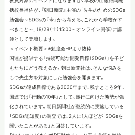
教員対象のイベントになりますが、本校の山藤旅聞統
括校長補佐が、『朝日新聞』主催の「先生のためのSDGs
スタディツアー
勉強会～SDGsの『今』から考える、これから学校がす
べきこと～」（8/28（土）15:00～オンライン開催）に講
ニュース
師として登壇します。
＜イベント概要＞※勉強会HPより抜粋
教員ブログ
国連が提唱する「持続可能な開発目標（SDGs）」を子ど
もたちにどう教えるか。朝日新聞社は、そんな悩みを
もつ先生方を対象にした勉強会を開きます。
在校生・保護者・卒業生の方へ
SDGsの達成目標である2030年まで、残すところ9年。
国連では「行動の10年」として、遂行に向けた態勢が強
化されています。朝日新聞社が継続的に実施している
「SDGs認知度」の調査では、2人に1人ほどが「SDGsを
聞いたことがある」と回答しています。