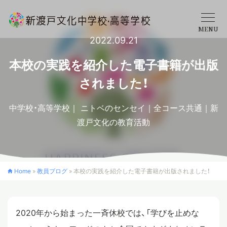
MENU
2022.09.21
学校概要
本校の実践を紹介した電子書籍が出版
されました！
中学校
中学校・高等学校
ニトベのセンセイ
全コース共通
新
渡戸文化の教育活動
高等学校
入学案内
Home
»
教員ブログ
»
本校の実践を紹介した電子書籍が出版されました！
クロスカリキュラム
2020年から始まった一斉休校では、「学びを止めな