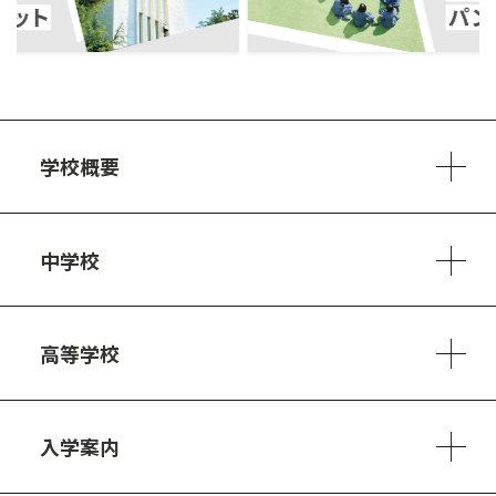
学校概要
学校方針
教員紹介
施設、設備
制服
安心・安全のために
アクセスマップ
中学校
6ヵ年の学び
カリキュラム
1日の流れ
部活動・プロジェクト
キャリア・デザイン（進路）
高等学校
3ヵ年の学び
コースとカリキュラム
1日の流れ
部活動・プロジェクト
進路・キャリア
探究進学コース
美術コース
フードデザインコース
入学案内