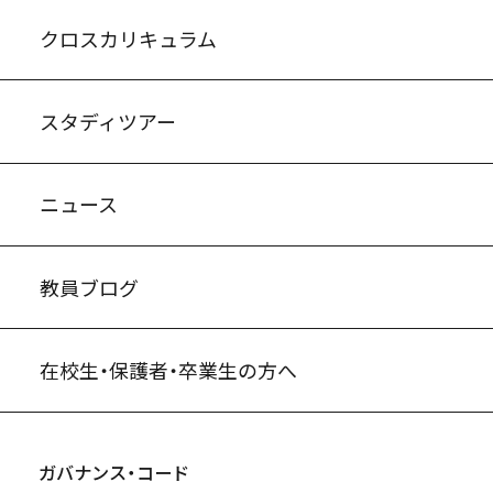
入試案内・募集要項
中学説明会情報
高校説明会情報
バーチャル学校見学
よくある質問
クロスカリキュラム
スタディツアー
ニュース
教員ブログ
在校生・保護者・卒業生の方へ
ガバナンス・コード