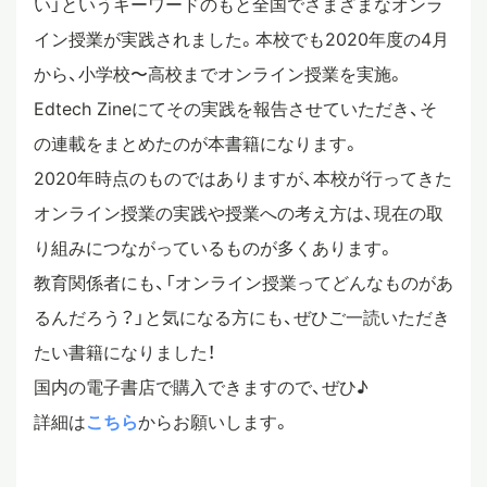
い」というキーワードのもと全国でさまざまなオンラ
イン授業が実践されました。本校でも2020年度の4月
スタディツアー
から、小学校〜高校までオンライン授業を実施。
Edtech Zineにてその実践を報告させていただき、そ
ニュース
の連載をまとめたのが本書籍になります。
2020年時点のものではありますが、本校が行ってきた
教員ブログ
オンライン授業の実践や授業への考え方は、現在の取
り組みにつながっているものが多くあります。
教育関係者にも、「オンライン授業ってどんなものがあ
在校生・保護者・卒業生の方へ
るんだろう？」と気になる方にも、ぜひご一読いただき
たい書籍になりました！
国内の電子書店で購入できますので、ぜひ♪
詳細は
こちら
からお願いします。