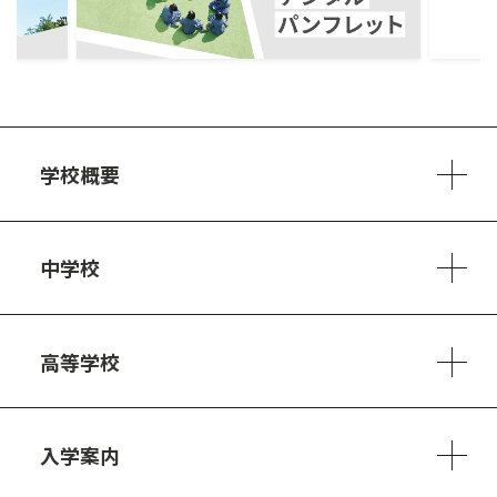
学校概要
学校方針
教員紹介
施設、設備
制服
安心・安全のために
アクセスマップ
中学校
6ヵ年の学び
カリキュラム
1日の流れ
部活動・プロジェクト
キャリア・デザイン（進路）
高等学校
3ヵ年の学び
コースとカリキュラム
1日の流れ
部活動・プロジェクト
進路・キャリア
探究進学コース
美術コース
フードデザインコース
入学案内