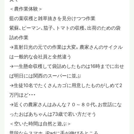
＜農作業体験＞
藍の葉収穫と雑草抜きを見分けつつ作業
紫蘇、ピーマン、茄子、トマトの収穫、出荷のための袋
詰め作業
→直射日光の元での作業は大変。農家さんのサイクル
は一般的な会社員と全然違う
→一生懸命収穫して袋詰めしたものは16時までに出せ
ば明日には関西のスーパーに並ぶ
→生徒10名でたくさんカゴに用意したものがしめて2
万円ほど・・・
→近くの農家さんはみんな７０～８０代、お世話にな
ったおばあちゃんは73歳で若い方だそう
＜空いた時間は自然と遊ぶ＞
普段ならスマホ、iPadに手が伸びるところ、