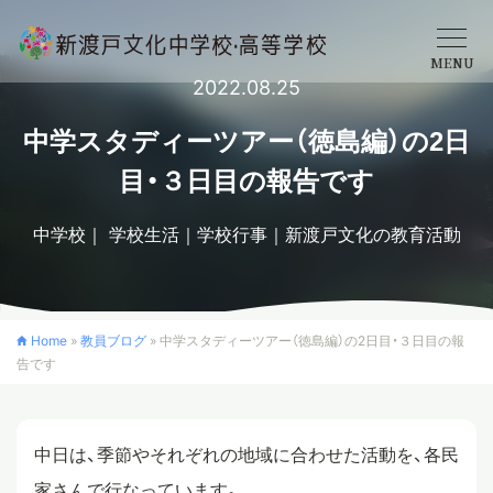
MENU
2022.08.25
学校概要
中学スタディーツアー（徳島編）の2日
目・３日目の報告です
中学校
中学校
学校生活
学校行事
新渡戸文化の教育活動
高等学校
Home
»
教員ブログ
»
中学スタディーツアー（徳島編）の2日目・３日目の報
告です
入学案内
クロスカリキュラム
中日は、季節やそれぞれの地域に合わせた活動を、各民
家さんで行なっています。