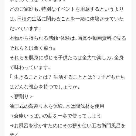
どのご家庭も、特別なイベントを用意するというより
スタディツアー
は、日頃の生活に関わることを一緒に体験させていた
だいています。
ニュース
本物から得られる感触・体験は、写真や動画資料で見る
それらとは全く違う。
それらを肌身に感じる子供たちは全力で楽しみ、全身
教員ブログ
で味わっています。
『 生きることとは？ 生活することとは？ 』子どもたち
在校生・保護者・卒業生の方へ
はどんな視点を持つでしょうか。
＜薪割り＞
油圧式の薪割り木を体験、木は間伐材を使用
→倉庫いっぱいの薪を一冬で使ってしまう
→お風呂を沸かすためにその薪を使い五右衛門風呂を
焚く