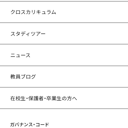
入試案内・募集要項
中学説明会情報
高校説明会情報
バーチャル学校見学
よくある質問
クロスカリキュラム
スタディツアー
ニュース
教員ブログ
在校生・保護者・卒業生の方へ
ガバナンス・コード