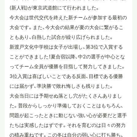
(新人戦)が東京武道館にて行われました。
スタディツアー
今大会は世代交代を終えた新チームが参加する最初の
大会です。また、今大会の結果が夏の大会に繋がるこ
ニュース
ともあり、白熱した試合が繰り広げられました。
新渡戸文化中学校は女子が出場し、第3位で入賞する
ことができました！夏合宿以降、中2の選手が中心とな
教員ブログ
ってチーム全員が優勝を目指して努力してきました。
3位入賞は喜ばしいことである反面、目標である優勝
在校生・保護者・卒業生の方へ
には届かず、準決勝で敗れ悔しさも残りました。
大会当日には予期せぬ落とし穴がたくさんありまし
た。普段からしっかり準備しておくことはもちろん、
問題が起こったときに動じない強い心が必要だと選手
たちは実感したはずです。それを育むのは日々の努力
の積み重ねです。この冬は自分の弱い心に打ち勝ち、