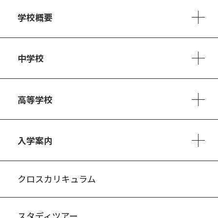
学校概要
学校方針
教員紹介
施設、設備
制服
安心・安全のために
アクセスマップ
中学校
6ヵ年の学び
カリキュラム
1日の流れ
部活動・プロジェクト
キャリア・デザイン（進路）
高等学校
3ヵ年の学び
コースとカリキュラム
1日の流れ
部活動・プロジェクト
進路・キャリア
探究進学コース
美術コース
フードデザインコース
入学案内
入試案内・募集要項
中学説明会情報
高校説明会情報
バーチャル学校見学
よくある質問
クロスカリキュラム
スタディツアー