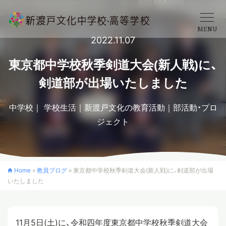
MENU
2022.11.07
学校概要
東京都中学校秋季剣道大会(新人戦)に、
剣道部が出場いたしました
中学校
中学校
学校生活
新渡戸文化の教育活動
部活動・プロ
ジェクト
高等学校
入学案内
Home
»
教員ブログ
»
東京都中学校秋季剣道大会(新人戦)に、剣道部が出場
いたしました
クロスカリキュラム
11月5日(土)に、令和四年度東京都中学校秋季剣道大会