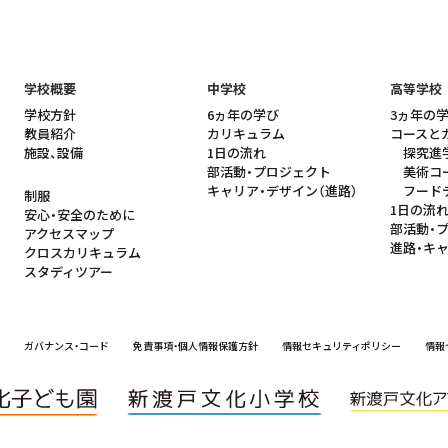
学校概要
中学校
高等学校
学校方針
6ヵ年の学び
3ヵ年の
教員紹介
カリキュラム
コースと
施設、設備
1日の流れ
探究進
部活動・プロジェクト
美術コ
キャリア・デザイン（進路）
フード
制服
1日の流
安心・安全のために
部活動・
アクセスマップ
進路・キ
クロスカリキュラム
スタディツアー
ガバナンス・コード
免責事項・個人情報保護方針
情報セキュリティポリシー
情報