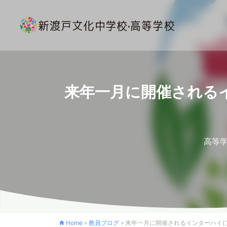
来年一月に開催される
高等
Home
»
教員ブログ
»
来年一月に開催されるインターハイ(