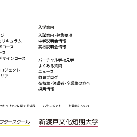
入学案内
学び
入試案内・募集要項
カリキュラム
中学説明会情報
学コース
高校説明会情報
ース
デザインコース
バーチャル学校見学
れ
よくある質問
プロジェクト
ニュース
ャリア
教員ブログ
在校生・保護者・卒業生の方へ
採用情報
セキュリティに関する規程
ハラスメント
耐震化について