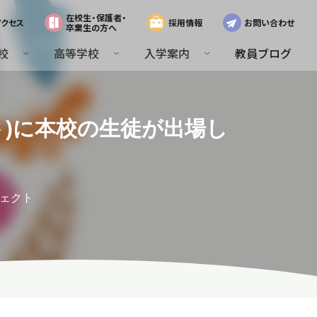
在校生・保護者・
アクセス
採用情報
お問い合わせ
卒業生の方へ
校
高等学校
入学案内
教員ブログ
)に本校の生徒が出場し
ジェクト