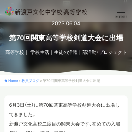
MENU
2023.06.04
学校概要
第70回関東高等学校剣道大会に出場
高等学校
学校生活
生徒の活躍
部活動・プロジェクト
中学校
高等学校
Home
»
教員ブログ
»
第70回関東高等学校剣道大会に出場
入学案内
6月3日（土）に第70回関東高等学校剣道大会に出場し
てきました。
クロスカリキュラム
新渡戸文化高校二度目の関東大会です、初めての入場