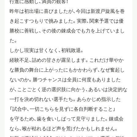
行進に感動し、満員の観客！
昨年は初出場に喜びましたが、今回は新渡戸旋風を巻
スタディツアー
き起こすつもりで挑みました。実際、関東予選では優
勝校に善戦し、その後の錬成会でも力を上げていまし
ニュース
た。
しかし現実は甘くなく、初戦敗退。
教員ブログ
経験不足、詰めの甘さが露呈します。これだけ華やか
な勝負の舞台に上がったにもかかわらず、なぜ奮起し
ないのか。勝つチャンスは全員に何度もありました
在校生・保護者・卒業生の方へ
が、ことごとく逆の選択肢に向かう、あるいは決定的な
一打を決め切れない選手たち。あらかじめ指示した
「試合中、一切こちらを見ずに各自判断すること」
を守るため、歯を食いしばって見守りました。錬成会
なら、喉が枯れるほど声を荒げたかもしれません。