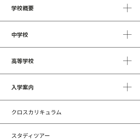
学校概要
学校方針
教員紹介
施設、設備
制服
安心・安全のために
アクセスマップ
中学校
6ヵ年の学び
カリキュラム
1日の流れ
部活動・プロジェクト
キャリア・デザイン（進路）
高等学校
3ヵ年の学び
コースとカリキュラム
1日の流れ
部活動・プロジェクト
進路・キャリア
探究進学コース
美術コース
フードデザインコース
入学案内
入試案内・募集要項
中学説明会情報
高校説明会情報
バーチャル学校見学
よくある質問
クロスカリキュラム
スタディツアー