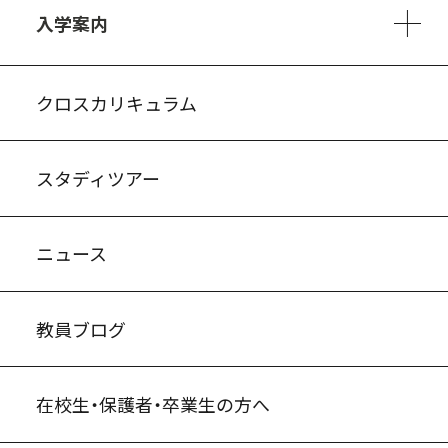
入学案内
入試案内・募集要項
中学説明会情報
高校説明会情報
バーチャル学校見学
よくある質問
クロスカリキュラム
スタディツアー
ニュース
教員ブログ
在校生・保護者・卒業生の方へ