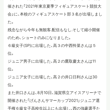
催された「2021年東京夏季フィギュアスケート競技大
スタディツアー
会」に、本校のフィギュアスケート部３名が出場しまし
た。
ニュース
残念ながら今年も無観客.配信もなし.そして縮小開催
のため、ショートのみになりました。
６級女子(SP)に出場した、高３の中西怜菜さんは５
教員ブログ
位。
ジュニア男子に出場した、高２の鷹取慶太さんは11
在校生・保護者・卒業生の方へ
位。
ジュニア女子に出場した、高２の井口日利さんは30
位。
また井口さんは、8月10日、滋賀県立アイスアリーナで
開催された「げんさんサマーカップ2021」ジュニア選
手権６級女子高校生以上にも出場し、西の強豪選手た