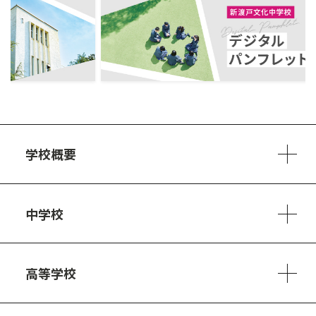
ous
学校概要
学校方針
教員紹介
施設、設備
制服
安心・安全のために
アクセスマップ
中学校
6ヵ年の学び
カリキュラム
1日の流れ
部活動・プロジェクト
キャリア・デザイン（進路）
高等学校
3ヵ年の学び
コースとカリキュラム
1日の流れ
部活動・プロジェクト
進路・キャリア
探究進学コース
美術コース
フードデザインコース