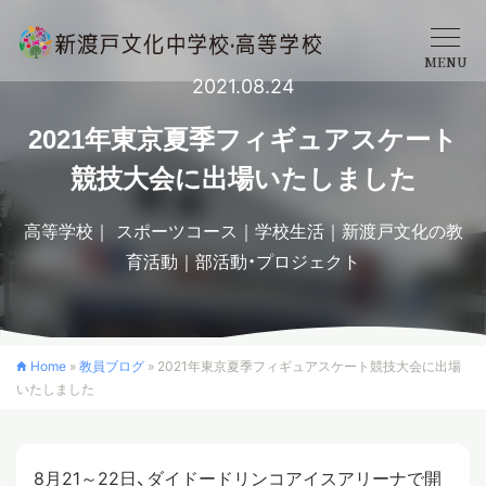
MENU
2021.08.24
学校概要
2021年東京夏季フィギュアスケート
競技大会に出場いたしました
中学校
高等学校
スポーツコース
学校生活
新渡戸文化の教
育活動
部活動・プロジェクト
高等学校
入学案内
Home
»
教員ブログ
»
2021年東京夏季フィギュアスケート競技大会に出場
いたしました
クロスカリキュラム
8月21～22日、ダイドードリンコアイスアリーナで開