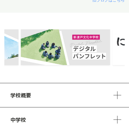
ous
学校概要
学校方針
教員紹介
施設、設備
制服
安心・安全のために
アクセスマップ
中学校