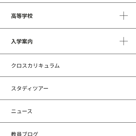
6ヵ年の学び
カリキュラム
1日の流れ
部活動・プロジェクト
キャリア・デザイン（進路）
高等学校
3ヵ年の学び
コースとカリキュラム
1日の流れ
部活動・プロジェクト
進路・キャリア
探究進学コース
美術コース
フードデザインコース
入学案内
入試案内・募集要項
中学説明会情報
高校説明会情報
バーチャル学校見学
よくある質問
クロスカリキュラム
スタディツアー
ニュース
教員ブログ