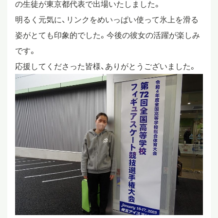
の生徒が東京都代表で出場いたしました。
スタディツアー
明るく元気に、リンクをめいっぱい使って氷上を滑る
姿がとても印象的でした。今後の彼女の活躍が楽しみ
です。
ニュース
応援してくださった皆様、ありがとうございました。
教員ブログ
在校生・保護者・卒業生の方へ