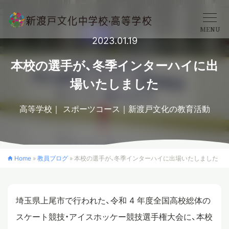
MENU
2023.01.19
学校概要
本校の選手が、冬季インターハイに出
場いたしました
中学校
高等学校
スポーツコース
新渡戸文化の教育活動
高等学校
Home
»
教員ブログ
»
本校の選手が、冬季インターハイに出場いたしました
入学案内
埼玉県上尾市で行われた、令和 4 年度全国高校総体の
クロスカリキュラム
スケート競技・アイスホッケー競技選手権大会に、本校