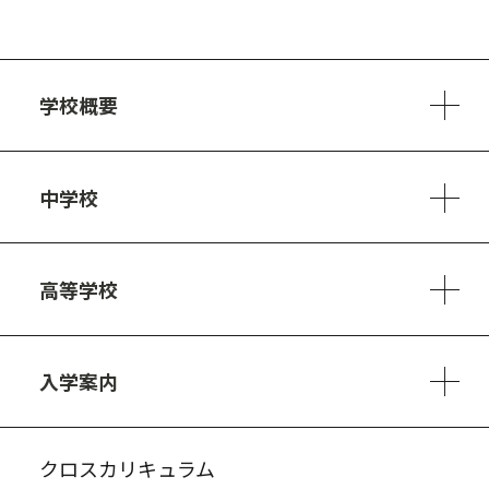
学校概要
学校方針
教員紹介
施設、設備
制服
安心・安全のために
アクセスマップ
中学校
6ヵ年の学び
カリキュラム
1日の流れ
部活動・プロジェクト
キャリア・デザイン（進路）
高等学校
3ヵ年の学び
コースとカリキュラム
1日の流れ
部活動・プロジェクト
進路・キャリア
探究進学コース
美術コース
フードデザインコース
入学案内
入試案内・募集要項
中学説明会情報
高校説明会情報
バーチャル学校見学
よくある質問
クロスカリキュラム