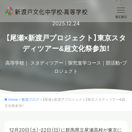
MENU
2025.12.24
学校概要
【尾瀬×新渡戸プロジェクト】東京スタ
ディツアー&超文化祭参加！
中学校
高等学校
スタディツアー
探究進学コース
部活動・プ
ロジェクト
高等学校
入学案内
Home
»
教員ブログ
»
【尾瀬×新渡戸プロジェクト】東京スタディツアー&超
文化祭参加！
クロスカリキュラム
12月20日（土）-22日（日）に群馬県立尾瀬高校が東京に