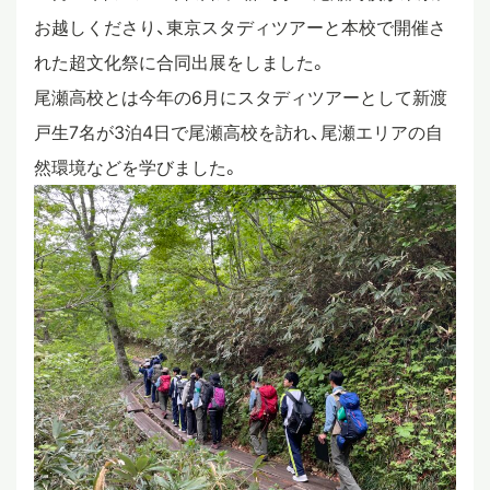
お越しくださり、東京スタディツアーと本校で開催さ
スタディツアー
れた超文化祭に合同出展をしました。
尾瀬高校とは今年の6月にスタディツアーとして新渡
ニュース
戸生7名が3泊4日で尾瀬高校を訪れ、尾瀬エリアの自
然環境などを学びました。
教員ブログ
在校生・保護者・卒業生の方へ