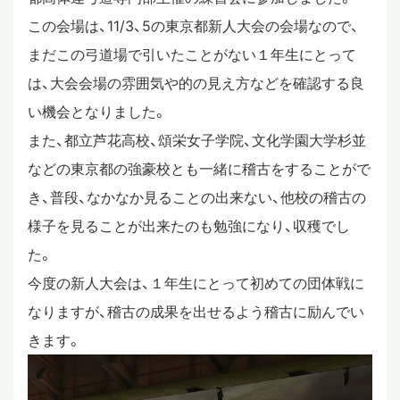
この会場は、11/3、5の東京都新人大会の会場なので、
スタディツアー
まだこの弓道場で引いたことがない１年生にとって
は、大会会場の雰囲気や的の見え方などを確認する良
ニュース
い機会となりました。
また、都立芦花高校、頌栄女子学院、文化学園大学杉並
などの東京都の強豪校とも一緒に稽古をすることがで
教員ブログ
き、普段、なかなか見ることの出来ない、他校の稽古の
様子を見ることが出来たのも勉強になり、収穫でし
在校生・保護者・卒業生の方へ
た。
今度の新人大会は、１年生にとって初めての団体戦に
なりますが、稽古の成果を出せるよう稽古に励んでい
きます。