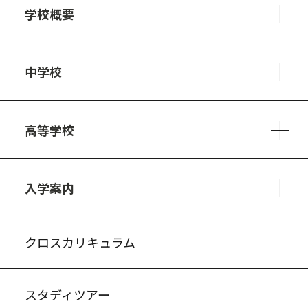
学校概要
学校方針
教員紹介
施設、設備
制服
安心・安全のために
アクセスマップ
中学校
6ヵ年の学び
カリキュラム
1日の流れ
部活動・プロジェクト
キャリア・デザイン（進路）
高等学校
3ヵ年の学び
コースとカリキュラム
1日の流れ
部活動・プロジェクト
進路・キャリア
探究進学コース
美術コース
フードデザインコース
入学案内
入試案内・募集要項
中学説明会情報
高校説明会情報
バーチャル学校見学
よくある質問
クロスカリキュラム
スタディツアー