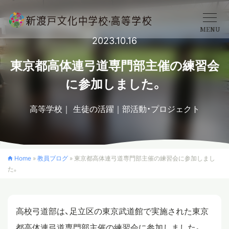
MENU
2023.10.16
学校概要
東京都高体連弓道専門部主催の練習会
に参加しました。
中学校
高等学校
生徒の活躍
部活動・プロジェクト
高等学校
Home
»
教員ブログ
»
東京都高体連弓道専門部主催の練習会に参加しまし
た。
入学案内
クロスカリキュラム
高校弓道部は、足立区の東京武道館で実施された東京
都高体連弓道専門部主催の練習会に参加しました。