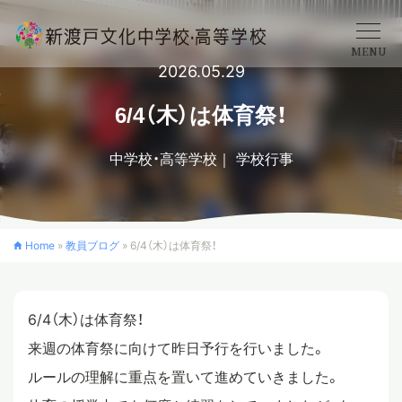
MENU
2026.05.29
学校概要
6/4（木）は体育祭！
中学校・高等学校
学校行事
中学校
高等学校
Home
»
教員ブログ
»
6/4（木）は体育祭！
入学案内
6/4（木）は体育祭！
来週の体育祭に向けて昨日予行を行いました。
クロスカリキュラム
ルールの理解に重点を置いて進めていきました。