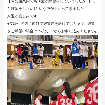
体育の授業内でも何度か練習をしていましたが、もっ
と練習をしたい！という声が上がってきました。
スタディツアー
来週が楽しみです！
※受験生の方に向けて観覧席を設けております。観覧
ニュース
をご希望の場合は本校のHPからお申し込みください。
教員ブログ
在校生・保護者・卒業生の方へ