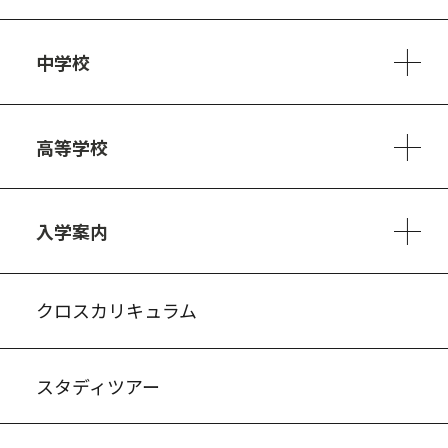
学校方針
教員紹介
施設、設備
制服
安心・安全のために
アクセスマップ
中学校
6ヵ年の学び
カリキュラム
1日の流れ
部活動・プロジェクト
キャリア・デザイン（進路）
高等学校
3ヵ年の学び
コースとカリキュラム
1日の流れ
部活動・プロジェクト
進路・キャリア
探究進学コース
美術コース
フードデザインコース
入学案内
入試案内・募集要項
中学説明会情報
高校説明会情報
バーチャル学校見学
よくある質問
クロスカリキュラム
スタディツアー