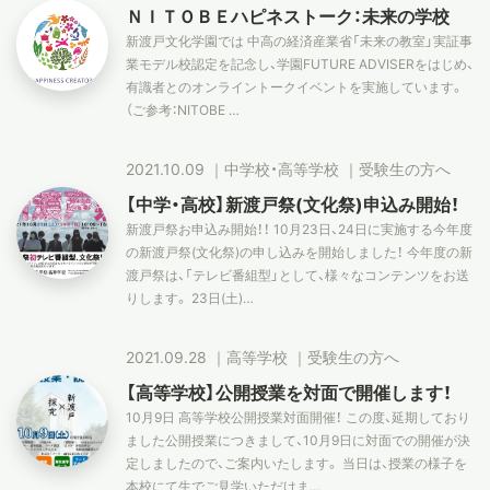
ＮＩＴＯＢＥハピネストーク：未来の学校
新渡戸文化学園では 中高の経済産業省「未来の教室」実証事
業モデル校認定を記念し、学園FUTURE ADVISERをはじめ、
有識者とのオンライントークイベントを実施しています。
（ご参考：NITOBE …
2021.10.09
｜
中学校・高等学校
｜
受験生の方へ
【中学・高校】新渡戸祭(文化祭)申込み開始！
新渡戸祭お申込み開始！！ 10月23日、24日に実施する今年度
の新渡戸祭(文化祭)の申し込みを開始しました！ 今年度の新
渡戸祭は、「テレビ番組型」として、様々なコンテンツをお送
りします。 23日(土)…
2021.09.28
｜
高等学校
｜
受験生の方へ
【高等学校】公開授業を対面で開催します！
10月9日 高等学校公開授業対面開催！ この度、延期しており
ました公開授業につきまして、10月9日に対面での開催が決
定しましたので、ご案内いたします。 当日は、授業の様子を
本校にて生でご見学いただけま…