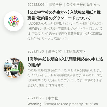
2021.12.06
｜
高等学校
｜
公立中学校の先生方へ
【公立中学校の先生方へ】入試相談用紙と推
薦書・確約書のダウンロードについて
「入試相談用紙」と「推薦書」（オンリーワン推薦・推薦入試）・
「確約書」（一般入試第一志望優遇）のダウンロードについて
は、下記のリンク先から「高等学校募集要項・入試相談用紙」
のタグをクリックして頂き、ペ…
2021.11.30
｜
高等学校
｜
受験生の方へ
【高等学校】説明会&入試問題解説会の申し込
み開始!!
この度、12月の説明会について、申し込みを開始いたしまし
た！！ 12月4日(土)は、第7回学校説明会です！今回のテーマは
「大学進学に向けたキャリアデザイン」です。本校のさまざ
まな取り組みは、未来を見て…
2021.11.25
｜
中学校
Warning
: Attempt to read property "slug" on