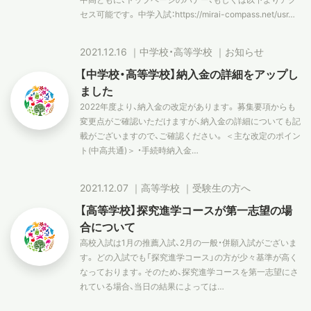
セス可能です。 中学入試：https://mirai-compass.net/usr…
2021.12.16
｜
中学校・高等学校
｜
お知らせ
【中学校・高等学校】納入金の詳細をアップし
ました
2022年度より、納入金の改定があります。 募集要項からも
変更点がご確認いただけますが、納入金の詳細についても記
載がございますので、ご確認ください。 ＜主な改定のポイン
ト(中高共通)＞ ・手続時納入金…
2021.12.07
｜
高等学校
｜
受験生の方へ
【高等学校】探究進学コースが第一志望の場
合について
高校入試は1月の推薦入試、2月の一般・併願入試がございま
す。 どの入試でも「探究進学コース」の方が少々基準が高く
なっております。そのため、探究進学コースを第一志望にさ
れている場合、当日の結果によっては…