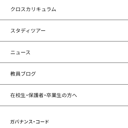
入試案内・募集要項
中学説明会情報
高校説明会情報
バーチャル学校見学
よくある質問
クロスカリキュラム
スタディツアー
ニュース
教員ブログ
在校生・保護者・卒業生の方へ
ガバナンス・コード