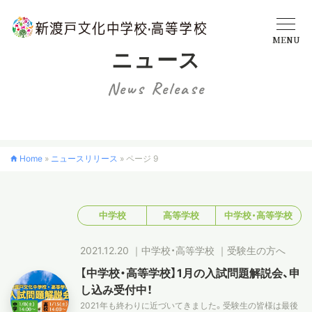
MENU
ニュース
学校概要
News Release
中学校
Home
»
ニュースリリース
»
ページ 9
高等学校
中学校
高等学校
中学校・高等学校
入学案内
2021.12.20
｜
中学校・高等学校
｜
受験生の方へ
【中学校・高等学校】1月の入試問題解説会、申
クロスカリキュラム
し込み受付中！
2021年も終わりに近づいてきました。受験生の皆様は最後