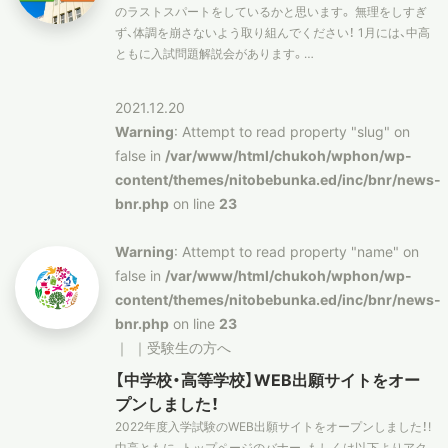
のラストスパートをしているかと思います。 無理をしすぎ
ず、体調を崩さないよう取り組んでください！ 1月には、中高
スタディツアー
ともに入試問題解説会があります。…
2021.12.20
ニュース
Warning
: Attempt to read property "slug" on
false in
/var/www/html/chukoh/wphon/wp-
content/themes/nitobebunka.ed/inc/bnr/news-
教員ブログ
bnr.php
on line
23
Warning
: Attempt to read property "name" on
在校生・保護者・卒業生の方へ
false in
/var/www/html/chukoh/wphon/wp-
content/themes/nitobebunka.ed/inc/bnr/news-
bnr.php
on line
23
｜
｜
受験生の方へ
【中学校・高等学校】WEB出願サイトをオー
プンしました！
2022年度入学試験のWEB出願サイトをオープンしました！!
中高ともに、トップページのバナー、もしくは以下よりアク