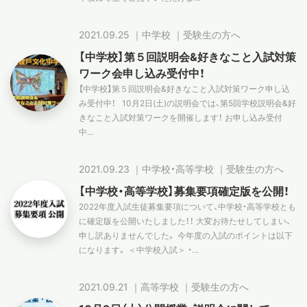
2021.09.25
｜
中学校
｜
受験生の方へ
【中学校】第５回説明会&好きなこと入試対策
ワーク会申し込み受付中！
【中学校】第５回説明会&好きなこと入試対策ワーク申し込
み受付中！ 10月2日(土)の説明会では、第5回学校説明会&好
きなこと入試対策ワークを開催します！ お申し込み受付
中…
2021.09.23
｜
中学校・高等学校
｜
受験生の方へ
【中学校・高等学校】募集要項確定版を公開！
2022年度入試生徒募集要項について、中学校・高等学校とも
に確定版を公開いたしました！！ 大変お待たせしてしまい、
申し訳ありませんでした。 今年度の入試のポイントは以下
になります。 ＜中学校入試＞ ・…
2021.09.21
｜
高等学校
｜
受験生の方へ