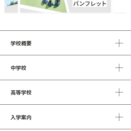
学校概要
学校方針
教員紹介
施設、設備
制服
安心・安全のために
アクセスマップ
中学校
6ヵ年の学び
カリキュラム
1日の流れ
部活動・プロジェクト
キャリア・デザイン（進路）
高等学校
3ヵ年の学び
コースとカリキュラム
1日の流れ
部活動・プロジェクト
進路・キャリア
探究進学コース
美術コース
フードデザインコース
入学案内