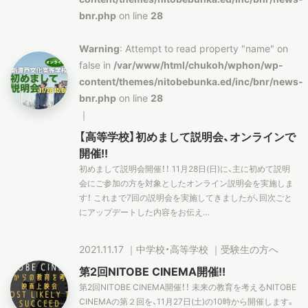
bnr.php
on line
28
Warning
: Attempt to read property "name" on
false in
/var/www/html/chukoh/wphon/wp-
content/themes/nitobebunka.ed/inc/bnr/news-
bnr.php
on line
28
｜
【高等学校】初めまして説明会、オンラインで
開催!!
初めまして説明会開催！！ 11月28日(日)に、主に初めて説明
会にご参加の方を対象としたオンライン説明会を実施しま
す！ これまで7回の説明会を実施してきましたが、回次ごと
にアップデートした内容をお伝え…
2021.11.17
｜
中学校・高等学校
｜
受験生の方へ
第2回NITOBE CINEMA開催!!
第2回NITOBE CINEMA開催！！ 未来の教育を考えるNITOBE
CINEMAの第２回を、11月27日(土)の10時から開催します。