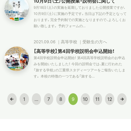
10月9日（土）公開授業・説明会に関して
9月18日（土）の実施を延期しておりました公開授業ですが、
10月9日（土）に実施の予定です。当日は下記の予定となって
おります。完全予約制での実施となりますので、よろしくお
願い致します。 予約フォームの…
2021.09.06
｜
高等学校
｜
受験生の方へ
【高等学校】第4回学校説明会申込開始！
第4回学校説明会申込開始！ 第4回高等学校説明会のお申込
みを開始いたしました！ 今回の説明会では、夏に行われた
「旅する学校」の三重県スタディーツアーをご報告いたしま
す。 本校の特徴の一つである「旅する…
1
…
7
8
9
10
11
12