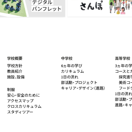
学校概要
中学校
高等学校
学校方針
6ヵ年の学び
3ヵ年の
教員紹介
カリキュラム
コースと
施設、設備
1日の流れ
探究進
部活動・プロジェクト
美術コ
キャリア・デザイン（進路）
フード
制服
1日の流
安心・安全のために
部活動・
アクセスマップ
進路・キ
クロスカリキュラム
スタディツアー