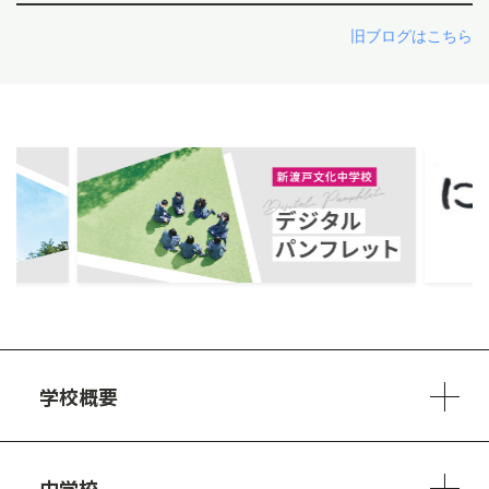
旧ブログはこちら
ous
学校概要
学校方針
教員紹介
施設、設備
制服
安心・安全のために
アクセスマップ
中学校