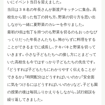
いにイベント当日を迎えました。
スタディツアー
当日は３８名の年長さんが新渡戸キッチンに集合。高
校生から習った包丁の持ち方、野菜の切り方を思い出
しながら一緒に夏野菜のカレーを作りました。
ニュース
最初の頃は包丁を持つのも野菜を切るのもおっかなび
っくりだった年長さんたちも、怖がらずに料理をする
教員ブログ
ことができるまでに成長し、テキパキと野菜を切って
いきます。小さな子どもたちへの接し方にとまどって
いた高校生も今ではすっかり子どもたちの先生です。
在校生・保護者・卒業生の方へ
「どうすれば子どもたちにわかりやすく伝えることが
できるか」「時間配分はどうすればいいのか」「安全面
に気をつけるにはどうすればいいのか」など、子ども園
の授業の後は毎回ふりかえりをしながら、試行錯誤を
繰り返してきました。