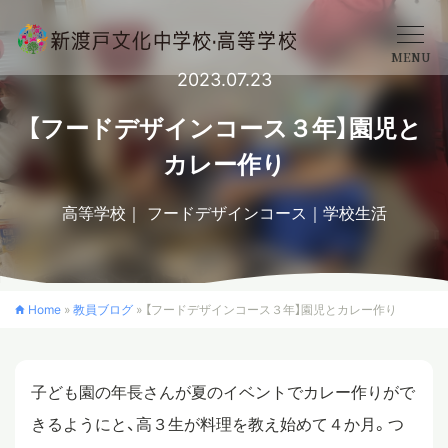
MENU
2023.07.23
学校概要
【フードデザインコース３年】園児と
カレー作り
中学校
高等学校
フードデザインコース
学校生活
高等学校
Home
»
教員ブログ
»
【フードデザインコース３年】園児とカレー作り
入学案内
子ども園の年長さんが夏のイベントでカレー作りがで
クロスカリキュラム
きるようにと、高３生が料理を教え始めて４か月。つ