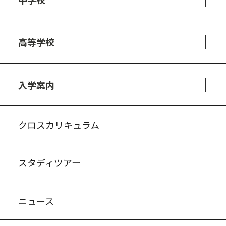
6ヵ年の学び
カリキュラム
1日の流れ
部活動・プロジェクト
キャリア・デザイン（進路）
高等学校
3ヵ年の学び
コースとカリキュラム
1日の流れ
部活動・プロジェクト
進路・キャリア
探究進学コース
美術コース
フードデザインコース
入学案内
入試案内・募集要項
中学説明会情報
高校説明会情報
バーチャル学校見学
よくある質問
クロスカリキュラム
スタディツアー
ニュース