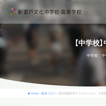
【中学校
中学校
中
Home
»
教員ブログ
»
【中学校】中学テニスサークル ９支