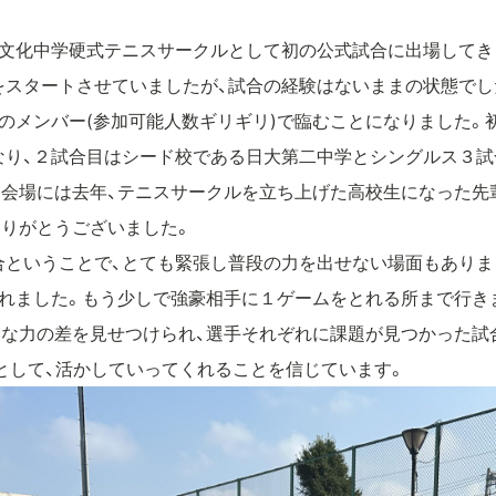
戸文化中学硬式テニスサークルとして初の公式試合に出場してき
をスタートさせていましたが、試合の経験はないままの状態でし
のメンバー(参加可能人数ギリギリ)で臨むことになりました。
なり、２試合目はシード校である日大第二中学とシングルス３試
。会場には去年、テニスサークルを立ち上げた高校生になった先
ありがとうございました。
合ということで、とても緊張し普段の力を出せない場面もありま
られました。もう少しで強豪相手に１ゲームをとれる所まで行き
的な力の差を見せつけられ、選手それぞれに課題が見つかった試
として、活かしていってくれることを信じています。