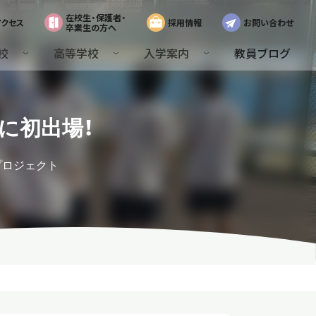
在校生・保護者・
アクセス
採用情報
お問い合わせ
卒業生の方へ
校
高等学校
入学案内
教員ブログ
に初出場！
プロジェクト