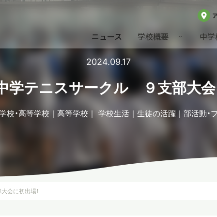
ニュース
学校概要
中学
2024.09.17
】中学テニスサークル ９支部大会
学校・高等学校
高等学校
学校生活
生徒の活躍
部活動・
部大会に初出場！