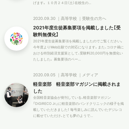
げます。 １０月２４日（土）在校生の…
2020.09.30
｜
高等学校
｜
受験生の方へ
2021年度生徒募集要項を掲載しました【受
験料無償化】
2021年度生徒募集要項を掲載しましたのでご覧ください。
今年度よりWeb出願での対応になります。また、コロナ禍に
おける特別経済支援策として、受験料20,000円を無償化い
たしました。 募集要項のペー…
2020.09.05
｜
高等学校
｜
メディア
軽音楽部 軽音楽部マガジンに掲載されま
した
全国軽音楽協会が発刊している、軽音楽部マガジン
「DiGiRECO Jr.」に軽音楽部のバンドクリニックの様子を掲
載していただきました！ 毎号楽しみに読んでいたデジレコ
に載せていただけ、とても夢のようで…