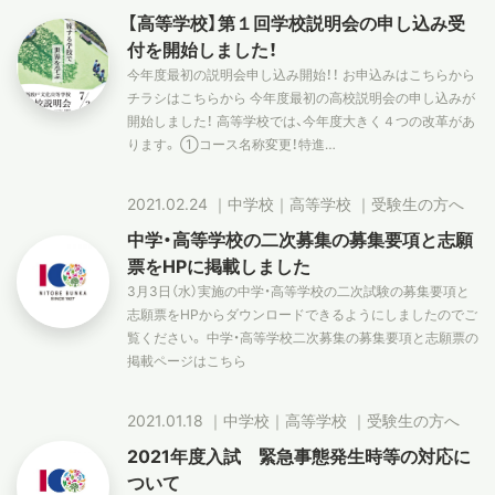
【高等学校】第１回学校説明会の申し込み受
付を開始しました！
今年度最初の説明会申し込み開始！！ お申込みはこちらから
チラシはこちらから 今年度最初の高校説明会の申し込みが
開始しました！ 高等学校では、今年度大きく４つの改革があ
ります。 ①コース名称変更！特進…
2021.02.24
｜
中学校
｜
高等学校
｜
受験生の方へ
中学・高等学校の二次募集の募集要項と志願
票をHPに掲載しました
3月3日（水）実施の中学・高等学校の二次試験の募集要項と
志願票をHPからダウンロードできるようにしましたのでご
覧ください。 中学・高等学校二次募集の募集要項と志願票の
掲載ページはこちら
2021.01.18
｜
中学校
｜
高等学校
｜
受験生の方へ
2021年度入試 緊急事態発生時等の対応に
ついて