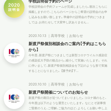
学校説明会予約のページ
学校説明会の予約フォームが完成しましたら、順次こちらに
掲載しますので、こちらのページからご希望の説明会のお申
し込みをお願い致します。準備中の説明会の予約につきま
しては、お待たせして大変申し訳ありません…
2020.10.13
｜
高等学校
｜
お知らせ
新渡戸祭個別相談会のご案内【予約はこちら
から】
今年度、新渡戸祭につきましては新型コロナウイルス感染症
の感染拡大予防の観点から、縮小して実施いたします。 それ
に伴いまして、新渡戸祭個別相談会を下記のような形で実施
することになりました。 【要予約】下…
2020.10.10
｜
高等学校
｜
お知らせ
新渡戸祭開催についてのお知らせ
新渡戸祭の期日が近づいてまいりました。コロナ禍のもと、
今年度は以下のような運営といたします。 なにとぞ諸事情
ご賢察のうえ、ご理解、ご協力のほど、よろしくお願い申し上