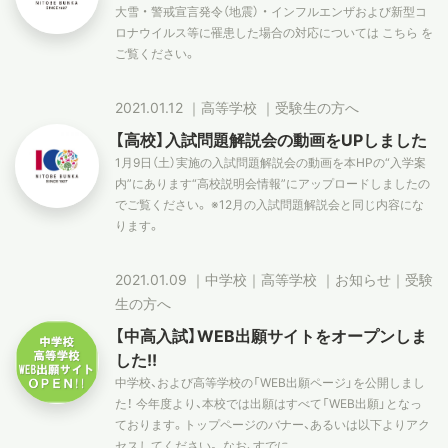
大雪 ・ 警戒宣言発令（地震） ・ インフルエンザおよび新型コ
ロナウイルス等に罹患した場合の対応については こちら を
ご覧ください。
2021.01.12
｜
高等学校
｜
受験生の方へ
【高校】入試問題解説会の動画をUPしました
1月9日（土）実施の入試問題解説会の動画を本HPの“入学案
内”にあります“高校説明会情報”にアップロードしましたの
でご覧ください。 ※12月の入試問題解説会と同じ内容にな
ります。
2021.01.09
｜
中学校
｜
高等学校
｜
お知らせ
｜
受験
生の方へ
【中高入試】WEB出願サイトをオープンしま
した!!
中学校、および高等学校の「WEB出願ページ」を公開しまし
た！ 今年度より、本校では出願はすべて「WEB出願」となっ
ております。トップページのバナー、あるいは以下よりアク
セスしてください。 なお、すでに…