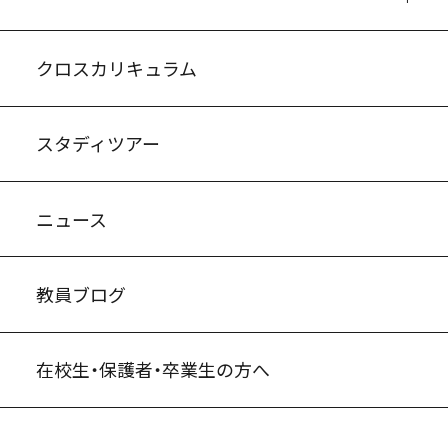
入試案内・募集要項
中学説明会情報
高校説明会情報
バーチャル学校見学
よくある質問
クロスカリキュラム
スタディツアー
ニュース
教員ブログ
在校生・保護者・卒業生の方へ