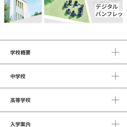
ous
学校概要
学校方針
教員紹介
施設、設備
制服
安心・安全のために
アクセスマップ
中学校
6ヵ年の学び
カリキュラム
1日の流れ
部活動・プロジェクト
キャリア・デザイン（進路）
高等学校
3ヵ年の学び
コースとカリキュラム
1日の流れ
部活動・プロジェクト
進路・キャリア
探究進学コース
美術コース
フードデザインコース
入学案内