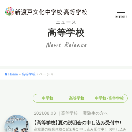
MENU
ニュース
高等学校
学校概要
News Release
中学校
Home
»
高等学校
»
ページ 4
高等学校
中学校
高等学校
中学校・高等学校
入学案内
2021.08.03
｜
高等学校
｜
受験生の方へ
クロスカリキュラム
【高等学校】夏の説明会の申し込み受付中！
高校夏の授業体験会&説明会 申し込み受付中！！ お申し込み