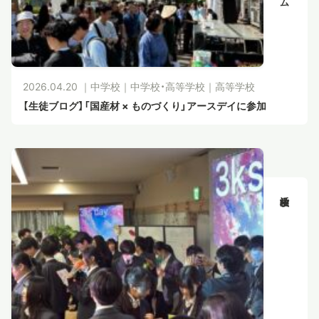
2026.04.20 ｜
中学校
｜
中学校・高等学校
｜
高等学校
【生徒ブログ】「国産材 × ものづくり」アースデイに参加