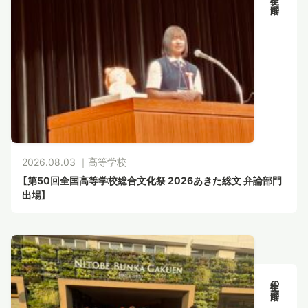
スタディツアー
ニュース
教員ブログ
2026.08.03 ｜
高等学校
在校生・保護者・卒業生の方へ
【第50回全国高等学校総合文化祭 2026あきた総文 弁論部門
出場】
生徒の活躍