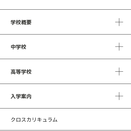
学校概要
学校方針
教員紹介
施設、設備
制服
安心・安全のために
アクセスマップ
中学校
6ヵ年の学び
カリキュラム
1日の流れ
部活動・プロジェクト
キャリア・デザイン（進路）
高等学校
3ヵ年の学び
コースとカリキュラム
1日の流れ
部活動・プロジェクト
進路・キャリア
探究進学コース
美術コース
フードデザインコース
入学案内
入試案内・募集要項
中学説明会情報
高校説明会情報
バーチャル学校見学
よくある質問
クロスカリキュラム